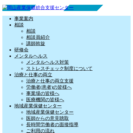
事業案内
相談
相談
相談員紹介
講師斡旋
研修会
メンタルヘルス
メンタルヘルス対策
ストレスチェック制度について
治療と仕事の両立
治療と仕事の両立支援
労働者(患者)の皆様へ
事業場の皆様へ
医療機関の皆様へ
地域産業保健センター
地域産業保健センター
医師からの意見聴取
長時間労働者の面接指導
ご利用の流れ