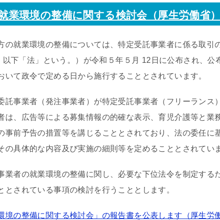
就業環境の整備に関する検討会（厚生労働省
方の就業環境の整備については、特定受託事業者に係る取引
号。以下「法」という。）が令和５年５月 12日に公布され、
おいて政令で定める日から施行することとされています。
委託事業者（発注事業者）が特定受託事業者（フリーランス
者は、広告等による募集情報の的確な表示、育児介護等と業
の事前予告の措置等を講じることとされており、法の委任に
その具体的な内容及び実施の細則等を定めることとされてい
事業者の就業環境の整備に関し、必要な下位法令を制定する
ととされている事項の検討を行うこととします。
環境の整備に関する検討会」の報告書を公表します（厚生労