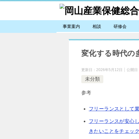
事業案内
相談
研修会
変化する時代の
更新日：
2026年5月12日
公開日
未分類
参考
フリーランスとして
フリーランスが安心し
きたいことをチェッ