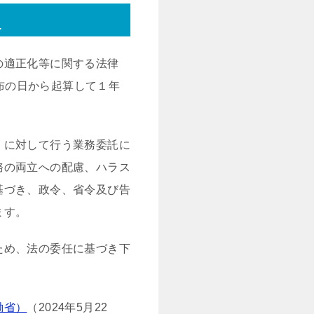
）
の適正化等に関する法律
公布の日から起算して１年
）に対して行う業務委託に
務の両立への配慮、ハラス
基づき、政令、省令及び告
ます。
ため、法の委任に基づき下
働省）
（2024年5月22