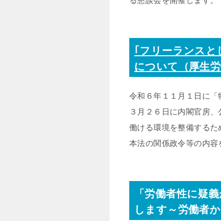
る懇談会を開催します。
｢フリーランスと
について（厚生労
令和６年１１月１日に「
３月２６日に内閣官房、
働ける環境を整備するた
本法の関係政令等の内容
「労働者性に疑義
します～労働者