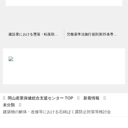
投
建設業における墜落・転落防止対策の充実強化に関する実務者会合
労働基準法施行規則第35条専門検討会
稿
ナ
ビ
ゲ
ー
シ
ョ
岡山産業保健総合支援センター
TOP
新着情報
未分類
ン
建築物の解体・改修等における石綿ばく露防止対策等検討会