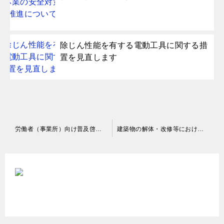
除じん性能を有する電動工具に関する措
置を見直します
投
労働者（事業所）向け普及啓発ツール「8020達成型社会の産業歯科保健」
建築物の解体・改修等における石綿ばく露防止対策等検討会
稿
ナ
ビ
ゲ
ー
シ