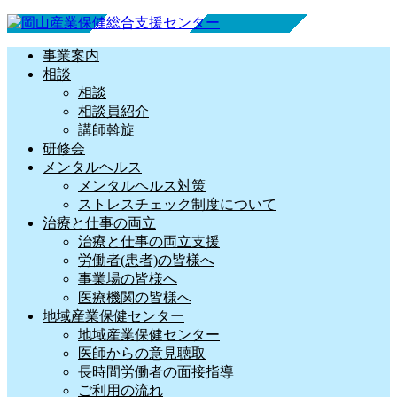
事業案内
相談
相談
相談員紹介
講師斡旋
研修会
メンタルヘルス
メンタルヘルス対策
ストレスチェック制度について
治療と仕事の両立
治療と仕事の両立支援
労働者(患者)の皆様へ
事業場の皆様へ
医療機関の皆様へ
地域産業保健センター
地域産業保健センター
医師からの意見聴取
長時間労働者の面接指導
ご利用の流れ