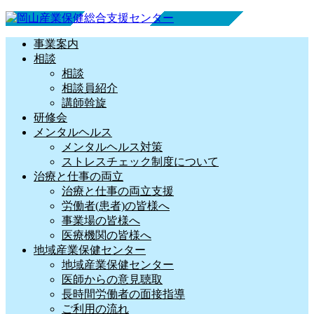
事業案内
相談
相談
相談員紹介
講師斡旋
研修会
メンタルヘルス
メンタルヘルス対策
ストレスチェック制度について
治療と仕事の両立
治療と仕事の両立支援
労働者(患者)の皆様へ
事業場の皆様へ
医療機関の皆様へ
地域産業保健センター
地域産業保健センター
医師からの意見聴取
長時間労働者の面接指導
ご利用の流れ