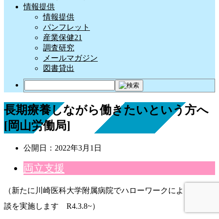
情報提供
情報提供
パンフレット
産業保健21
調査研究
メールマガジン
図書貸出
長期療養しながら働きたいという方へ
[岡山労働局]
公開日：
2022年3月1日
両立支援
（新たに川崎医科大学附属病院でハローワークによる出張相
談を実施します R4.3.8~）