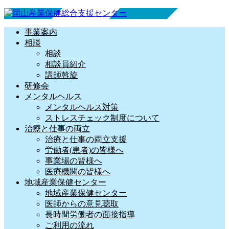
事業案内
相談
相談
相談員紹介
講師斡旋
研修会
メンタルヘルス
メンタルヘルス対策
ストレスチェック制度について
治療と仕事の両立
治療と仕事の両立支援
労働者(患者)の皆様へ
事業場の皆様へ
医療機関の皆様へ
地域産業保健センター
地域産業保健センター
医師からの意見聴取
長時間労働者の面接指導
ご利用の流れ