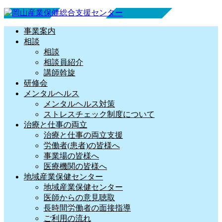
事業案内
相談
相談
相談員紹介
講師斡旋
研修会
メンタルヘルス
メンタルヘルス対策
ストレスチェック制度について
治療と仕事の両立
治療と仕事の両立支援
労働者(患者)の皆様へ
事業場の皆様へ
医療機関の皆様へ
地域産業保健センター
地域産業保健センター
医師からの意見聴取
長時間労働者の面接指導
ご利用の流れ