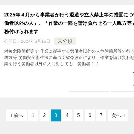
2025年４月から事業者が行う退避や立入禁止等の措置に
働者以外の人」、「作業の一部を請け負わせる一人親方等
務付けられます
未分類
公開日：
2024年5月15日
対象危険箇所等で 作業に従事する労働者以外の人危険箇所等で行
親方等 労働安全衛生法に基づく省令改正により、作業を請け負わ
業を行う労働者以外の人に対しても、労働者 […]
前へ
1
2
3
4
5
6
7
次へ