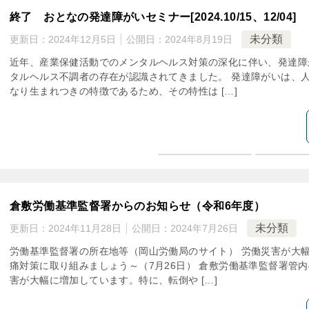
終了 おとなの発達障がいセミナー[2024.10/15、12/04]
未分類
更新日：
2024年12月5日
公開日：
2024年8月19日
近年、産業保健活動でのメンタルヘルス対策の深化に伴い、発達障
タルヘルス不調者の存在が認識されてきました。 発達障がいは、
なり生まれつきの特徴であるため、その特性は […]
倉敷労働基準監督署からのお知らせ（令和6年度）
未分類
更新日：
2024年11月28日
公開日：
2024年7月26日
労働基準監督署の所在地等（岡山労働局のサイト） 労働災害が大
痛対策に取り組みましょう～（7月26日） 倉敷労働基準監督署管
害が大幅に増加しています。特に、転倒や […]