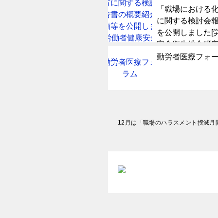
「職場における
に関する検討会
を公開しました[
安全衛生総合研究
勤労者医療フォ
投
12月は「職場のハラスメント撲滅月
稿
ナ
ビ
ゲ
ー
シ