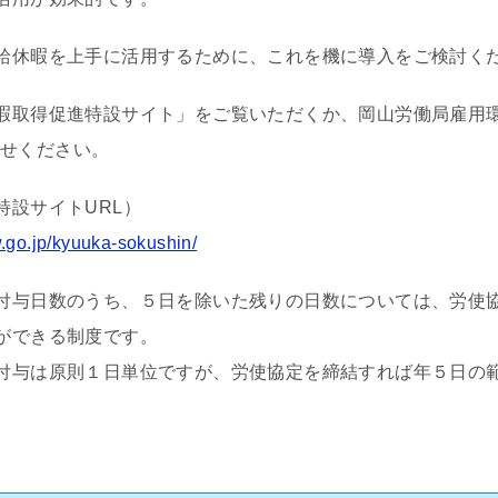
給休暇を上手に活用するために、これを機に導入をご検討く
暇取得促進特設サイト」をご覧いただくか、岡山労働局雇用環境
合わせください。
特設サイトURL）
w.go.jp/kyuuka-sokushin/
付与日数のうち、５日を除いた残りの日数については、労使
ができる制度です。
付与は原則１日単位ですが、労使協定を締結すれば年５日の