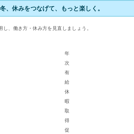
む冬、休みをつなげて、もっと楽しく。
用し、働き方・休み方を見直しましょう。
年
次
有
給
休
暇
取
得
促