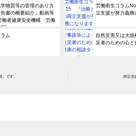
化学物質等の管理のあり方
労働衛生コラムNo
報告書の概要紹介」動画等
立支援が努力義務
労働者健康安全機構 労働
所]
ーラム
自然災害又は大規
災者のための心と
間」です。
両立支