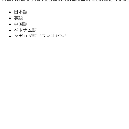
日本語
英語
中国語
ベトナム語
タガログ語（フィリピン）
クメール語（カンボジア）
インドネシア語
タイ語
ミャンマー語
ネパール語
モンゴル語
スペイン語
ポルトガル語
韓国語
に対応した業種・作業・危険有害要因（17種類）と業種共通
全管理支援事業（安全衛生教育教材の作成）」・令和２年度
続きは、
厚生労働省のサイト