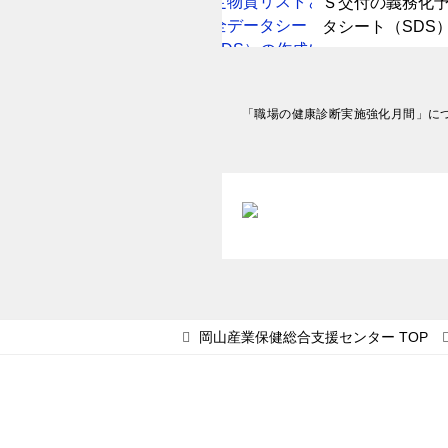
Ｓ交付の義務化
タシート（SDS
投
「職場の健康診断実施強化月間」に
稿
ナ
ビ
ゲ
ー
シ
ョ
岡山産業保健総合支援センター
TOP
ン