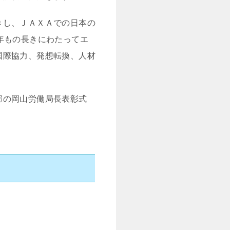
きし、ＪＡＸＡでの日本の
年もの長きにわたってエ
国際協力、発想転換、人材
部の岡山労働局長表彰式