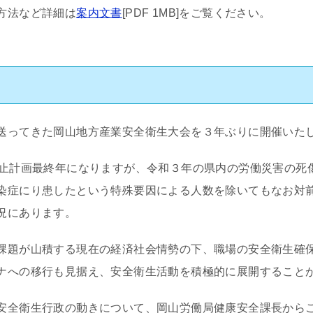
方法など詳細は
案内文書
[PDF 1MB]をご覧ください。
送ってきた岡山地方産業安全衛生大会を３年ぶりに開催いた
防止計画最終年になりますが、令和３年の県内の労働災害の死
染症にり患したという特殊要因による人数を除いてもなお対
況にあります。
課題が山積する現在の経済社会情勢の下、職場の安全衛生確
ナへの移行も見据え、安全衛生活動を積極的に展開すること
安全衛生行政の動きについて、岡山労働局健康安全課長から