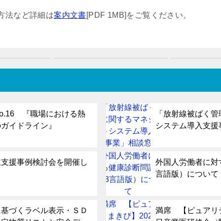
方法など詳細は
案内文書
[PDF 1MB]をご覧ください。
o.16 『職場における熱
「放射線被ばく管
のガイドライン』
システム導入支援
立支援事例検討会を開催し
外国人労働者に対
言語版）について
に基づくラベル表示・ＳＤ
満席 【ピュアリテ