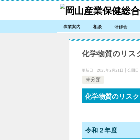
事業案内
相談
研修会
化学物質のリス
更新日：
2023年2月21日
公開日
未分類
化学物質のリスク
令和２年度