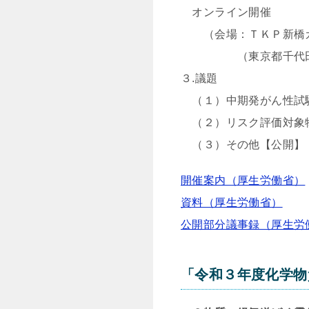
オンライン開催
（会場：ＴＫＰ新橋カン
（東京都千代田区内幸
３.議題
（１）中期発がん性試
（２）リスク評価対象
（３）その他【公開】
開催案内（厚生労働省）
資料（厚生労働省）
公開部分議事録（厚生労
「令和３年度化学物