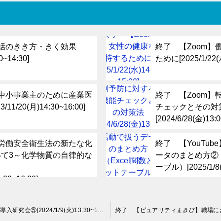
】話のきき方・きく効果
終了 【Zoom
0~14:30]
ために[2025/1/22(水
】中小事業主のために産業医
終了 【Zoom
1/20(月)14:30~16:00]
チェックとその対
[2024/6/28(金)13:0
】労働安全衛生法の新たな化
終了 【YouTu
て3～化学物質の自律的な
ータのまとめ方②（
ーブル）[2025/1/8(水
:00~16:00]
終了 【Zoom】メンタルヘルス対策導入研究会⑤[2024/1/9(火)13:30~15:00]