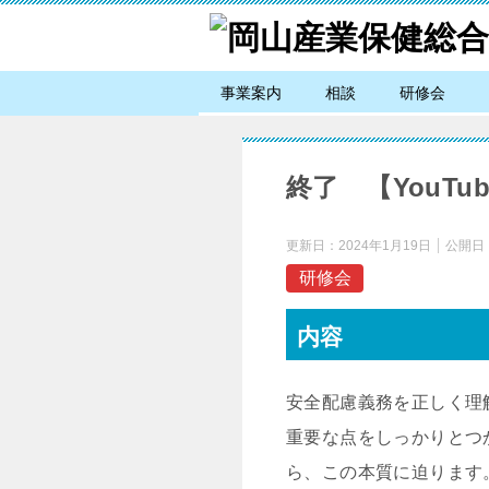
事業案内
相談
研修会
終了 【YouTube】
更新日：
2024年1月19日
公開日
研修会
内容
安全配慮義務を正しく理
重要な点をしっかりとつ
ら、この本質に迫ります。