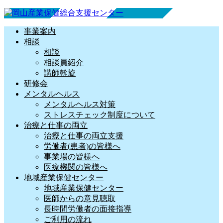
事業案内
相談
相談
相談員紹介
講師斡旋
研修会
メンタルヘルス
メンタルヘルス対策
ストレスチェック制度について
治療と仕事の両立
治療と仕事の両立支援
労働者(患者)の皆様へ
事業場の皆様へ
医療機関の皆様へ
地域産業保健センター
地域産業保健センター
医師からの意見聴取
長時間労働者の面接指導
ご利用の流れ