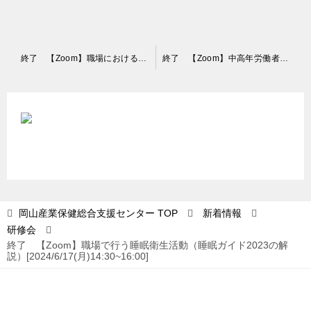
投
終了 【Zoom】職場における「心理的安全性」について[2024/6/7(金)15:00~16:00]
終了 【Zoom】中高年労働者の健康確保対策[2024/6/19(水)13:30~15:00]
稿
ナ
ビ
ゲ
ー
シ
ョ
岡山産業保健総合支援センター
TOP
新着情報
研修会
ン
終了 【Zoom】職場で行う睡眠衛生活動（睡眠ガイド2023の解
説）[2024/6/17(月)14:30~16:00]