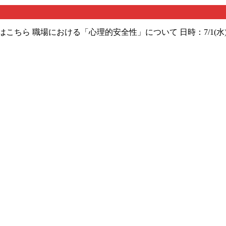
修会はこちら 職場における「心理的安全性」について 日時：7/1(水
会はこちら 事例から学ぶ復職支援の実際 日時：2/9(月)14:30~