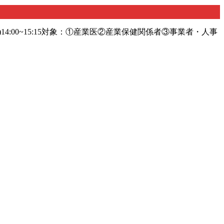
)14:00~15:15対象：①産業医②産業保健関係者③事業者・人事
16:00対象：①産業医②産業看護職④人事労務担当者 【Zoom+見逃