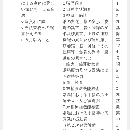
による身体に著し
1 職歴調査
4
い振動を与える業
2 自覚症状調査
5.
務
3 視診、触診
2.
○ 雇入れの際
爪の変化、指の変形、皮
28
○ 当該業務への配
膚の異常、骨・関節の変
基
置替えの際
形及び異常、上肢の運動
発
○ ６月以内ごと
機能の異常及び運動痛、
第
筋萎縮、筋・神経そうの
13
圧痛等、触覚の異常、腱
4
反射の異常など
号
4 筋力、筋運動検査
昭
瞬発握力及び５回法によ
5
る維持握力
0.
5 血圧検査
1
6 末梢循環機能検査
0.
常温における手指の爪圧
20
迫テスト及び皮膚温
基
7 末梢神経機能検査
発
常温における手指等の痛
第
覚及び振動覚
61
（第２次健康診断）
0