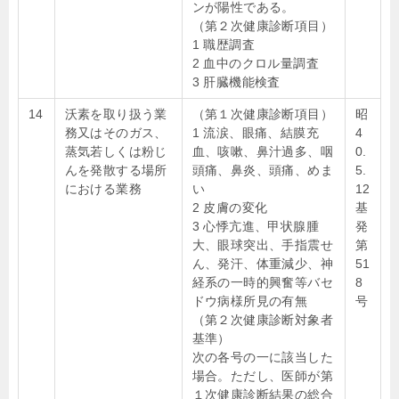
ンが陽性である。
（第２次健康診断項目）
1 職歴調査
2 血中のクロル量調査
3 肝臓機能検査
14
沃素を取り扱う業
（第１次健康診断項目）
昭
務又はそのガス、
1 流涙、眼痛、結膜充
4
蒸気若しくは粉じ
血、咳嗽、鼻汁過多、咽
0.
んを発散する場所
頭痛、鼻炎、頭痛、めま
5.
における業務
い
12
2 皮膚の変化
基
3 心悸亢進、甲状腺腫
発
大、眼球突出、手指震せ
第
ん、発汗、体重減少、神
51
経系の一時的興奮等バセ
8
ドウ病様所見の有無
号
（第２次健康診断対象者
基準）
次の各号の一に該当した
場合。ただし、医師が第
１次健康診断結果の総合