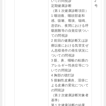
いての問視診
2
定期健康診断
号
（第１次健康診断項目）
1 咽頭痛、咽頭部違和
感、咳嗽、喀痰、喘鳴、
息切れ、夜間における呼
吸困難等の自覚症状つい
ての問視診
2 前回の健康診断又は診
療以後における気管支ぜ
ん息様発作の発生状況に
ついての問視診
3 眼、鼻、咽喉の粘膜の
アレルギー性炎症等につ
いての問視診
4 胸部の聴打診
5 接触性皮膚炎、湿疹に
よる皮膚の変化について
の問視診
（第２次健康診断対象者
基準）
第１次健康診断の結果、