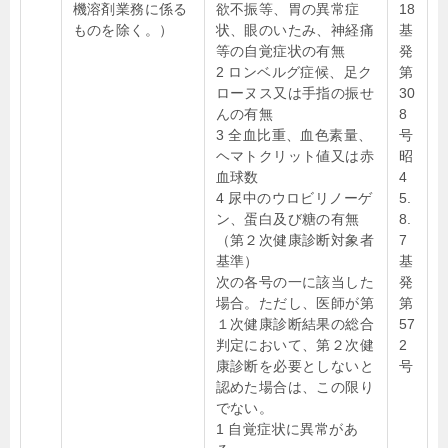
機溶剤業務に係る
欲不振等、胃の異常症
18
ものを除く。）
状、眼のいたみ、神経痛
基
等の自覚症状の有無
発
2 ロンベルグ症候、足ク
第
ローヌス又は手指の振せ
30
んの有無
8
3 全血比重、血色素量、
号
ヘマトクリット値又は赤
昭
血球数
4
4 尿中のウロビリノーゲ
5.
ン、蛋白及び糖の有無
8.
（第２次健康診断対象者
7
基準）
基
次の各号の一に該当した
発
場合。ただし、医師が第
第
１次健康診断結果の総合
57
判定において、第２次健
2
康診断を必要としないと
号
認めた場合は、この限り
でない。
1 自覚症状に異常があ