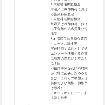
1 末梢循環機能検査
常温又は冷却負荷におけ
る指尖容積脈波
2 末梢神経機能検査
常温又は冷却負荷におけ
る手背等の温痛覚及び冷
痛覚
3 心電図又は負荷心電図
4 エックス線検査
実施時期：原則としてチ
エンソーを使用する作業
に就業の際及び３年ごと
に１回
部位両手関節及び両肘関
節（特に必要と認めると
きは、これらの動態又は
斜位および頚椎、胸椎又
は腰椎）
5 オージオメトリーによ
る聴力検査