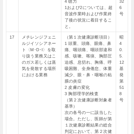
4 聴力
32
1および2については、超
6
音波作業時および作業終
号
了後の状況に着目するこ
と。
17
メチレンジフェニ
（第１次健康診断項目）
昭
ルジイソシアネー
1 頭重、頭痛、眼痛、鼻
4
ト〈M･D･I〉を取
痛、咽頭痛、咽頭部違和
0.
り扱う業務又はこ
感、咳嗽、喀痰、胸部圧
5.
のガス若しくは蒸
迫感、息切れ、胸痛、呼
12
気を発散する場所
吸困難、全身倦怠、体重
基
における業務
減少、眼・鼻・咽喉の粘
発
膜の炎症
第
2 皮膚の変化
51
3 胸部理学的検査
8
（第２次健康診断対象者
号
基準）
次の各号の一に該当した
場合。ただし、医師が第
１次健康診断結果の総合
判定において、第２次健