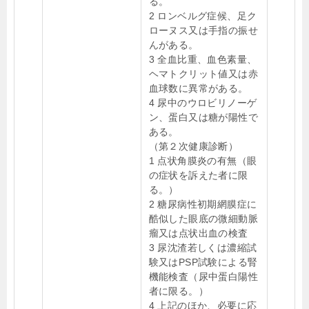
る。
2 ロンベルグ症候、足ク
ローヌス又は手指の振せ
んがある。
3 全血比重、血色素量、
ヘマトクリット値又は赤
血球数に異常がある。
4 尿中のウロビリノーゲ
ン、蛋白又は糖が陽性で
ある。
（第２次健康診断）
1 点状角膜炎の有無（眼
の症状を訴えた者に限
る。）
2 糖尿病性初期網膜症に
酷似した眼底の微細動脈
瘤又は点状出血の検査
3 尿沈渣若しくは濃縮試
験又はPSP試験による腎
機能検査（尿中蛋白陽性
者に限る。）
4 上記のほか、必要に応