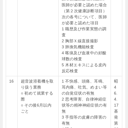
医師が必要と認めた場合
（第２次健康診断項目）
次の各号について、医師
が必要と認めた項目
1 職歴及び作業実態の調
査
2 胸部Ｘ線直接撮影
3 肺換気機能検査
4 喀痰及び血液中の好酸
球数の検査
5 木材エキスによる皮内
反応検査
16
超音波溶着機を取
1 不快感、頭痛、耳鳴、
昭
り扱う業務
耳内痛、吐気、めまい等
4
○ 初めて就業する
の自覚症状の有無
6.
際
2 思考障害、自律神経症
4.
○ その後6月以内
状等の精神神経症状の有
17
ごと
無
基
3 手指等の皮膚の障害の
発
有無
第