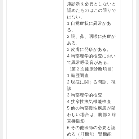
康診断を必要としないと
認めたものはこの限りで
はない。
1 自覚症状に異常があ
る。
2 眼、鼻、咽喉に炎症が
ある。
3 皮膚に発疹がある。
4 胸部理学的検査におい
て異常呼吸音がある。
（第２次健康診断項目）
1 職歴調査
2 現症に関する問診、視
診
3 胸部理学的検査
4 狭窄性換気機能検査
5 他の胸部慢性疾患が疑
わしい場合は、胸部Ｘ線
直接撮影
6 その他医師の必要と認
める（肝機能・腎機能