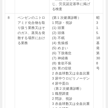
じ、労災認定基準に掲げ
る検査
8
ベンゼンのニトロ
(第１次健康診断）
昭
アミド化合物を取
1 問診・視診
3
り扱う業務又はそ
(1) 頭重
1.
のガス、蒸気を発
(2) 頭痛
5.
散する場所におけ
(3) 不眠
18
る業務
(4) 焦燥感
基
(5) めまい
発
(6) 下肢倦怠
第
(7) 神経痛
30
(8) 食欲不振
8
(9) 胃の症状
号
2 赤血球数又は全血比重
3 尿中ウロビリノーゲン
4 尿中蛋白
（第２次健康診断）
1 職歴調査
2 問診、視診
3 赤血球数又は全血比重