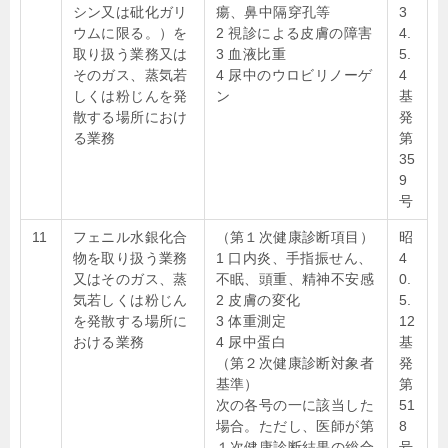
シン又は砒化ガリ
瘍、鼻中隔穿孔等
3
ウムに限る。）を
2 視診による皮膚の障害
4.
取り扱う業務又は
3 血液比重
5.
そのガス、蒸気若
4 尿中のウロビリノーゲ
4
しくは粉じんを発
ン
基
散する場所におけ
発
る業務
第
35
9
号
11
フェニル水銀化合
（第１次健康診断項目）
昭
物を取り扱う業務
1 口内炎、手指振せん、
4
又はそのガス、蒸
不眠、頭重、精神不安感
0.
気若しくは粉じん
2 皮膚の変化
5.
を発散する場所に
3 体重測定
12
おける業務
4 尿中蛋白
基
（第２次健康診断対象者
発
基準）
第
次の各号の一に該当した
51
場合。ただし、医師が第
8
１次健康診断結果の総合
号