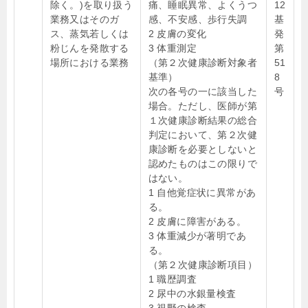
除く。)を取り扱う
痛、睡眠異常、よくうつ
12
業務又はそのガ
感、不安感、歩行失調
基
ス、蒸気若しくは
2 皮膚の変化
発
粉じんを発散する
3 体重測定
第
場所における業務
（第２次健康診断対象者
51
基準）
8
次の各号の一に該当した
号
場合。ただし、医師が第
１次健康診断結果の総合
判定において、第２次健
康診断を必要としないと
認めたものはこの限りで
はない。
1 自他覚症状に異常があ
る。
2 皮膚に障害がある。
3 体重減少が著明であ
る。
（第２次健康診断項目）
1 職歴調査
2 尿中の水銀量検査
3 視野の検査