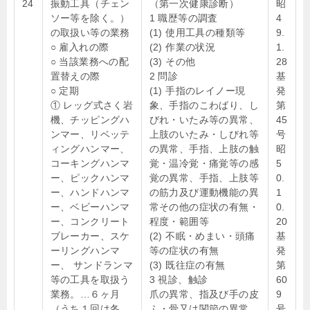
24
振動工具（チェン
（第一次健康診断）
昭
ソー等を除く。）
1 職歴等の調査
4
の取扱い等の業務
(1) 使用工具の種類等
9.
○ 雇入れの際
(2) 作業の状況
1.
○ 当該業務への配
(3) その他
28
置替えの際
2 問診
基
○ 定期
(1) 手指のレイノー現
発
① レッグ式さく岩
象、手指のこわばり、し
第
機、チッピングハ
びれ・いたみ等の異常、
45
ンマー、リベッテ
上肢のいたみ・しびれ等
号
ィングハンマー、
の異常、手指、上肢の触
昭
コーキングハンマ
覚・温冷覚・痛覚等の感
5
ー、ピックハンマ
覚の異常、手指、上肢等
0.
ー、ハンドハンマ
の筋力及び運動機能の異
1
ー、ベビーハンマ
常その他の症状の有無・
0.
ー、コンクリート
程度・範囲等
20
ブレーカー、スケ
(2) 不眠・めまい・頭痛
基
ーリングハンマ
等の症状の有無
発
ー、 サンドランマ
(3) 既往症の有無
第
等の工具を取扱う
3 視診、触診
60
業務。…６ヶ月
爪の異常、指及び手の皮
9
（うち１回は冬
ふ・骨又は関節の異常、
号