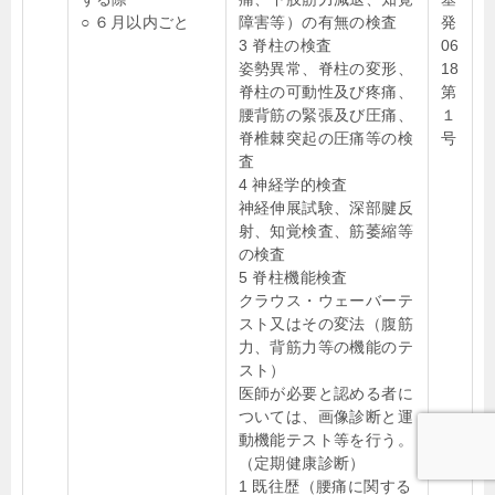
○ ６月以内ごと
障害等）の有無の検査
発
3 脊柱の検査
06
姿勢異常、脊柱の変形、
18
脊柱の可動性及び疼痛、
第
腰背筋の緊張及び圧痛、
１
脊椎棘突起の圧痛等の検
号
査
4 神経学的検査
神経伸展試験、深部腱反
射、知覚検査、筋萎縮等
の検査
5 脊柱機能検査
クラウス・ウェーバーテ
スト又はその変法（腹筋
力、背筋力等の機能のテ
スト）
医師が必要と認める者に
ついては、画像診断と運
動機能テスト等を行う。
（定期健康診断）
1 既往歴（腰痛に関する