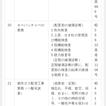
第
88
9
号
20
キーパンチャーの
（配置前の健康診断）
昭
業務
1 性向検査
3
2 上肢、せき柱の形態及
9.
び機能検査
9.
3 指機能検査
22
4 視機能検査
基
5 聴力検査等
発
（定期の健康診断）
第
定期健康診断の際に、配
11
置前の検査の結果の推移
06
を観察する。
号
21
都市ガス配管工事
（就業前・定期）
昭
業務（一酸化炭
物忘れ、不眠、疲労、頭
4
素）
痛、めまい、視野の狭さ
0.
く、その他の神経症状
1
等、一酸化中毒を疑わせ
2.