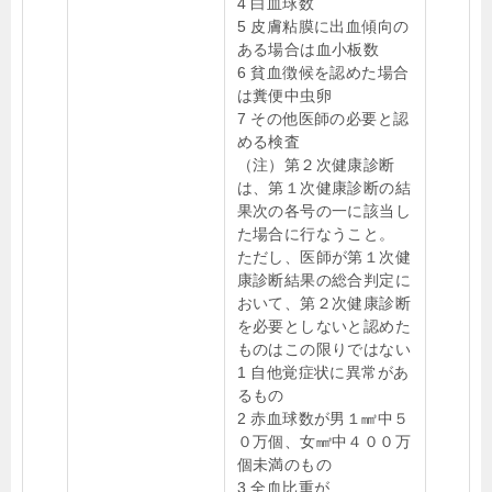
4 白血球数
5 皮膚粘膜に出血傾向の
ある場合は血小板数
6 貧血徴候を認めた場合
は糞便中虫卵
7 その他医師の必要と認
める検査
（注）第２次健康診断
は、第１次健康診断の結
果次の各号の一に該当し
た場合に行なうこと。
ただし、医師が第１次健
康診断結果の総合判定に
おいて、第２次健康診断
を必要としないと認めた
ものはこの限りではない
1 自他覚症状に異常があ
るもの
2 赤血球数が男１㎣中５
０万個、女㎣中４００万
個未満のもの
3 全血比重が