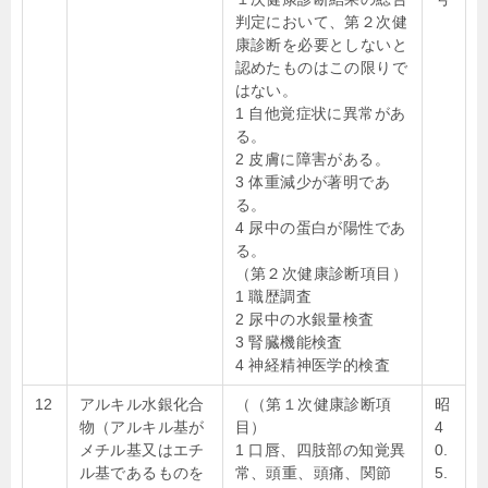
判定において、第２次健
康診断を必要としないと
認めたものはこの限りで
はない。
1 自他覚症状に異常があ
る。
2 皮膚に障害がある。
3 体重減少が著明であ
る。
4 尿中の蛋白が陽性であ
る。
（第２次健康診断項目）
1 職歴調査
2 尿中の水銀量検査
3 腎臓機能検査
4 神経精神医学的検査
12
アルキル水銀化合
（（第１次健康診断項
昭
物（アルキル基が
目）
4
メチル基又はエチ
1 口唇、四肢部の知覚異
0.
ル基であるものを
常、頭重、頭痛、関節
5.