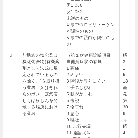
男1.055
女1.052
未満のもの
4 尿中ウロビリノーゲン
が陽性のもの
5 尿中の蛋白が陽性のも
の
9
脂肪族の塩化又は
（第１次健康診断項目）
昭
臭化化合物(有機溶
自他覚症状の有無
3
剤として法規に規
1 頭痛
1.
定されているもの
2 めまい
5.
を除く。)を取り扱
3 階段が昇りにくい
18
う業務、又はそれ
4 手のしびれ
基
らのガス、蒸気若
5 眼がかすむ
発
しくは粉じんを発
6 複視
第
散する場所におけ
7 物忘れ
30
る業務
8 悪心
8
9 嘔吐
号
10 歩行失調
昭
11 発語異常
4