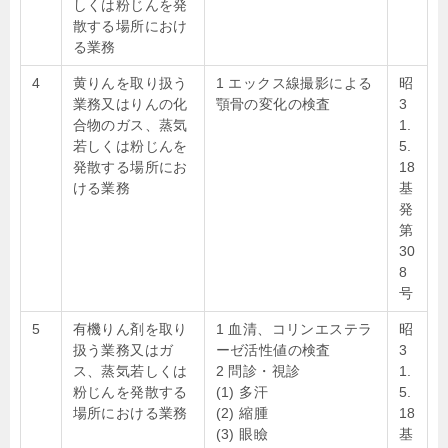
しくは粉じんを発
散する場所におけ
る業務
4
黄りんを取り扱う
1 エックス線撮影による
昭
業務又はりんの化
顎骨の変化の検査
3
合物のガス、蒸気
1.
若しくは粉じんを
5.
発散する場所にお
18
ける業務
基
発
第
30
8
号
5
有機りん剤を取り
1 血清、コリンエステラ
昭
扱う業務又はガ
ーゼ活性値の検査
3
ス、蒸気若しくは
2 問診・視診
1.
粉じんを発散する
(1) 多汗
5.
場所における業務
(2) 縮腫
18
(3) 眼瞼
基