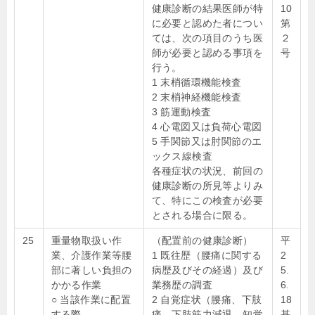
健康診断の結果医師が特
10
に必要と認めた者につい
第
ては、次の項目のうち医
２
師が必要と認める事項を
号
行う。
1 末梢循環機能検査
2 末梢神経機能検査
3 筋運動検査
4 心電図又は負荷心電図
5 手関節又は肘関節のエ
ックス線検査
各種症状の状況、前回の
健康診断の所見等よりみ
て、特にこの検査が必要
とされる場合に限る。
25
重量物取扱い作
（配置前の健康診断）
平
業、介護作業等腰
1 既往歴（腰痛に関する
2
部に著しい負担の
病歴及びその経過）及び
5.
かかる作業
業務歴の調査
6.
○ 当該作業に配置
2 自覚症状（腰痛、下肢
18
する際
痛、下肢筋力減退、知覚
基