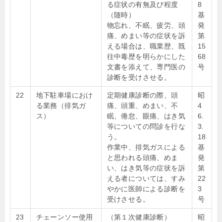
る症状の有無及び程度
8
（随時）
基
物忘れ、不眠、疲労、頭
発
痛、めまい等の症状を訴
第
える場合は、職業歴、既
15
往中毒歴を明らかにした
68
文書を添えて、専門医の
号
診断を受けさせる。
22
地下駐車場におけ
定期健康診断の際、頭
昭
る業務（排気ガ
痛、頭重、めまい、不
4
ス）
眠、倦怠、眼痛、はき気
6.
等についての問診を行な
3.
う。
18
作業中、排気ガスによる
基
と思われる頭痛、めま
発
い、はき気等の症状を訴
第
える者については、すみ
22
やかに医師による診断を
3
受けさせる。
号
23
チェーンソー使用
（第１次健康診断）
昭