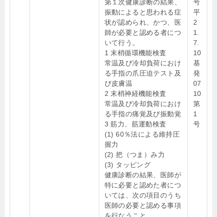
第１次健康診断の結果、
号
振動によると思われる症
平
状が認められ、かつ、医
2
師が必要と認める者につ
1.
いて行う。
7.
1 末梢循環機能検査
10
常温及び冷却負荷におけ
基
る手指の爪圧迫テスト及
発
び皮膚温
07
2 末梢神経機能検査
10
常温及び冷却負荷におけ
第
る手指の痛覚及び振動覚
1
3 筋力、筋運動検査
号
(1) 60％法による維持圧
握力
(2) 把（つま）み力
(3) タッピング
健康診断の結果、医師が
特に必要と認めた者につ
いては、次の項目のうち
医師の必要と認める事項
を行なうこと。