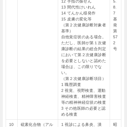
12 手指の振せん
5.
13 間代性けいれん
8.
14 てんかん様発作
7
15 皮膚の変化等
基
（第２次健康診断対象者
発
基準）
第
自他覚症状のある場合。
57
ただし、医師が第１次健
2
康診断の結果の総合判定
号
において第２次健康診断
を必要としないと認めた
場合は、この限りでな
い。
（第２次健康診断項目）
1 職歴調査
2 視覚、視野検査、運動
神経検査、精神障害検査
等の精神神経症状の検査
3 その他医師の必要と認
める検査
10
砒素化合物（アル
1 視診による鼻炎、潰
昭