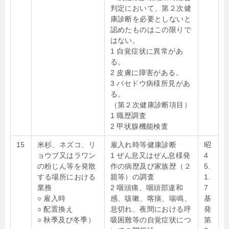
判定において、第２次健
康診断を必要としないと
認めたものはこの限りで
はない。
1 自覚症状に異常があ
る。
2 皮膚に障害がある。
3 バセドウ病様所見があ
る。
（第２次健康診断項目）
1 職歴調査
2 甲状腺機能検査
15
米杉、ネズコ、リ
雇入れ時等健康診断
昭
ョウブ又はラワン
1 ぜん息又はぜん息様発
4
の粉じん等を発散
作の病歴及び家族歴（２
5.
する場所における
親等）の調査
1.
業務
2 咽頭痛、咽頭部違和
7
○ 雇入時
感、咳嗽、喀痰、喘鳴、
基
○ 配置換え
息切れ、夜間における呼
発
○ 秋季及び冬季）
吸困難等の自覚症状につ
第