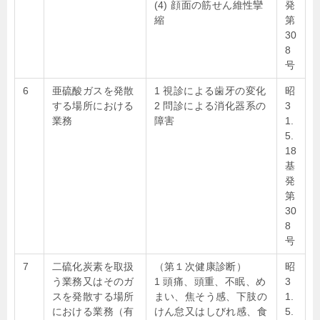
(4) 顔面の筋せん維性攣
発
縮
第
30
8
号
6
亜硫酸ガスを発散
1 視診による歯牙の変化
昭
する場所における
2 問診による消化器系の
3
業務
障害
1.
5.
18
基
発
第
30
8
号
7
二硫化炭素を取扱
（第１次健康診断）
昭
う業務又はそのガ
1 頭痛、頭重、不眠、め
3
スを発散する場所
まい、焦そう感、下肢の
1.
における業務（有
けん怠又はしびれ感、食
5.