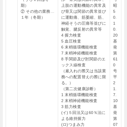
期）
上肢の運動機能の異常及
昭
② その他の業務…
び骨又は関節の異常並び
5
１年（冬期）
に運動痛、筋萎縮、筋、
0.
神経そうの圧痛等並びに
1
触覚、腱反射の異常等
0.
4 握力検査
20
5 血圧検査
基
6 末梢循環機能検査
発
7 末梢神経機能検査
第
8 手関節及び肘関節のエ
61
ックス線検査
0
（雇入れの際又は当該業
号
務への配置替えの際に限
平
る。）
2
（第二次健康診断）
1.
1 末梢循環機能検査
7.
2 末梢神経機能検査
10
3 筋力検査
基
(イ)５回法又は60％法に
発
よる維持握力
第
(ロ)つまみ力
07