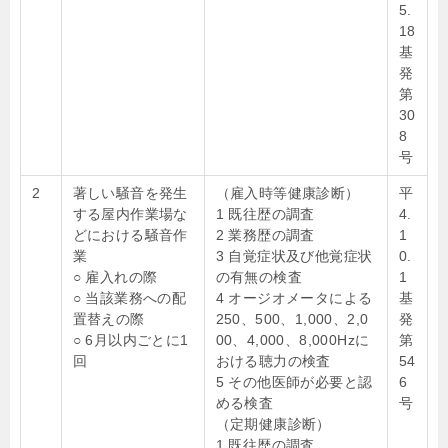
5.
18
基
発
第
30
8
号
2
著しい騒音を発生
（雇入時等健康診断）
平
する屋内作業場な
1 既往歴の調査
4.
どにおける騒音作
2 業務歴の調査
1
業
3 自覚症状及び他覚症状
0.
○ 雇入れの際
の有無の検査
1
○ 当該業務への配
4 オージオメータによる
基
置替えの際
250、500、1,000、2,0
発
○ 6月以内ごとに1
00、4,000、8,000Hzに
第
回
おける聴力の検査
54
5 その他医師が必要と認
6
める検査
号
（定期健康診断）
1 既往歴の調査