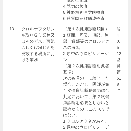
4 聴力の検査
5 神経精神医学的検査
6 筋電図及び脳波検査
13
クロルナフタリン
（第１次健康診断項目）
昭
を取り扱う業務又
1 顔面、耳朶、項部、胸
4
はそのガス、蒸気
部、背部等のクロルアク
0.
若しくは粉じんを
ネの有無
5.
発散する場所にお
2 尿中のウロビリノーゲ
12
ける業務
ン
基
（第２次健康診断対象者
発
基準）
第
次の各号の一に該当した
51
場合。ただし、医師が第
8
１次健康診断結果の総合
号
判定において、第２次健
康診断を必要としないと
認めたものはこの限りで
はない。
1 クロルアクネがある。
2 尿中のウロビリノーゲ