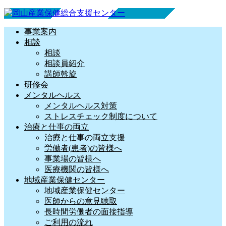
事業案内
相談
相談
相談員紹介
講師斡旋
研修会
メンタルヘルス
メンタルヘルス対策
ストレスチェック制度について
治療と仕事の両立
治療と仕事の両立支援
労働者(患者)の皆様へ
事業場の皆様へ
医療機関の皆様へ
地域産業保健センター
地域産業保健センター
医師からの意見聴取
長時間労働者の面接指導
ご利用の流れ