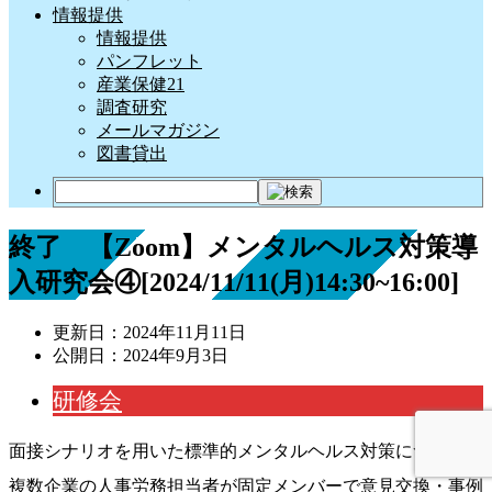
情報提供
情報提供
パンフレット
産業保健21
調査研究
メールマガジン
図書貸出
終了 【Zoom】メンタルヘルス対策導
入研究会④[2024/11/11(月)14:30~16:00]
更新日：
2024年11月11日
公開日：
2024年9月3日
研修会
面接シナリオを用いた標準的メンタルヘルス対策について、
複数企業の人事労務担当者が固定メンバーで意見交換・事例