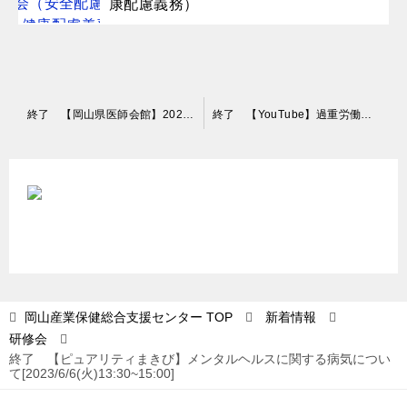
康配慮義務）
投
終了 【岡山県医師会館】2023年3月16日産業医研修会（メンタルヘルス対応）
終了 【YouTube】過重労働対策[2023/6/9(金)13:30~6/13(火)16:30]
稿
ナ
ビ
ゲ
ー
シ
ョ
岡山産業保健総合支援センター
TOP
新着情報
研修会
ン
終了 【ピュアリティまきび】メンタルヘルスに関する病気につい
て[2023/6/6(火)13:30~15:00]