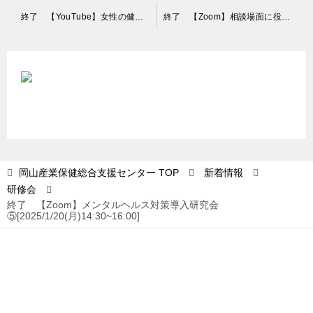
投
終了 【YouTube】女性の健康課題・男性更年期障害への対応について[2025/1/14(火)13:30~1/21(火)16:30]
終了 【Zoom】相談場面に役立つ傾聴の意義と技法[2025/1/21(火)15:00~17:00]
稿
ナ
ビ
ゲ
ー
シ
ョ
岡山産業保健総合支援センター
TOP
新着情報
研修会
ン
終了 【Zoom】メンタルヘルス対策導入研究会
⑤[2025/1/20(月)14:30~16:00]