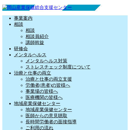
事業案内
相談
相談
相談員紹介
講師斡旋
研修会
メンタルヘルス
メンタルヘルス対策
ストレスチェック制度について
治療と仕事の両立
治療と仕事の両立支援
労働者(患者)の皆様へ
事業場の皆様へ
医療機関の皆様へ
地域産業保健センター
地域産業保健センター
医師からの意見聴取
長時間労働者の面接指導
ご利用の流れ