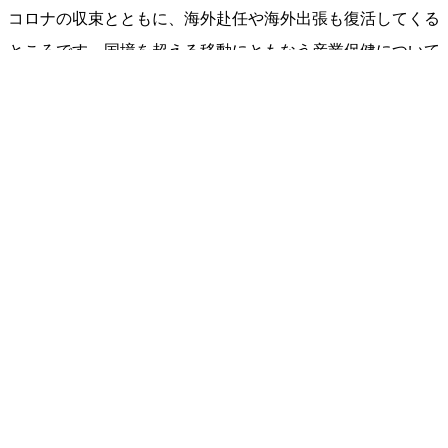
コロナの収束とともに、海外赴任や海外出張も復活してくる
ところです。国境を超える移動にともなう産業保健について
解説します。★
講師
勝田吉彰
会場・研修形式
Zoomミーティング
申込フォーム
■受講する研修会を選択してください。→
研修会一覧[PDF]