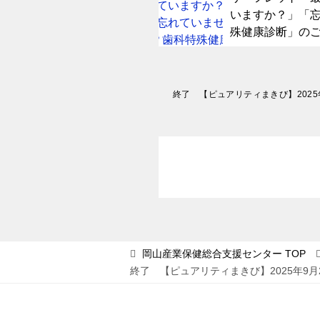
いますか？」「
殊健康診断」の
投
稿
ナ
ビ
ゲ
ー
シ
ョ
岡山産業保健総合支援センター
TOP
終了 【ピュアリティまきび】2025年9
ン