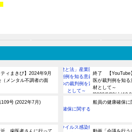
。
ティまきび】2024年9月
終了 【YouTu
会（メンタル不調者の面
医が裁判例を知る
材として～
[2023/8/22(火)13:
09号 (2022年7月)
船員の健康確保に
最近、歯医者さんに行って
動画「会議を行う