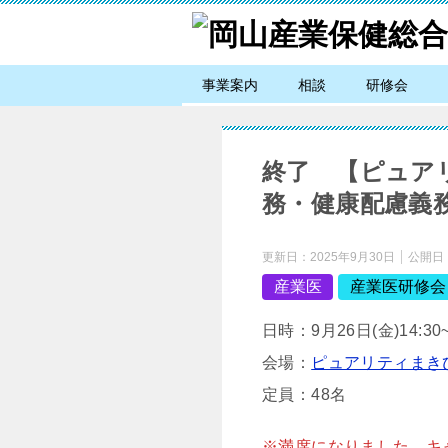
事業案内
相談
研修会
終了 【ピュアリ
務・健康配慮義
更新日：
2025年9月30日
公開日
産業医
産業医研修会
日時：9月26日(金)14:30~
会場：
ピュアリティまき
定員：48名
※満席になりました。キ