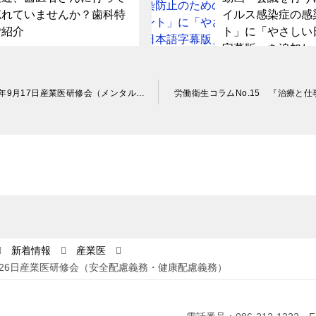
忘れていませんか？歯科特
イルス感染症の感
ご紹介
ト」に「やさしい
字幕版」を追加し
終了 【ピュアリティまきび】2025年9月17日産業医研修会（メンタル不調者の面談、復職）
労働衛生コラムNo.15 『治療と
新着情報
産業医
月26日産業医研修会（安全配慮義務・健康配慮義務）