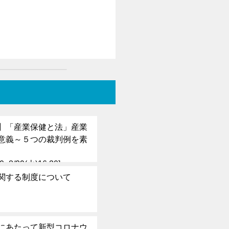
be】「産業保健と法」産業
意義～５つの裁判例を素
30~8/29(火)16:30]
関する制度について
にあたって新型コロナウ