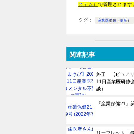
ステム）
で管理されます
タグ
産業医単位（更新）
関連記事
終了 【ピュアリ
11日産業医研修
談）
『産業保健21』第1
リーフレット「