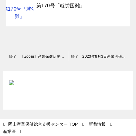
第170号「就労困難」
投
終了 【Zoom】産業保健活動で扱うデータのまとめ方（Excelのピボットテーブル編）[2023/8/21(月)14:30~16:00]
終了 2023年8月3日産業医研修会（石綿関連疾患診断技術研修）
稿
ナ
ビ
ゲ
ー
シ
ョ
岡山産業保健総合支援センター
TOP
新着情報
産業医
ン