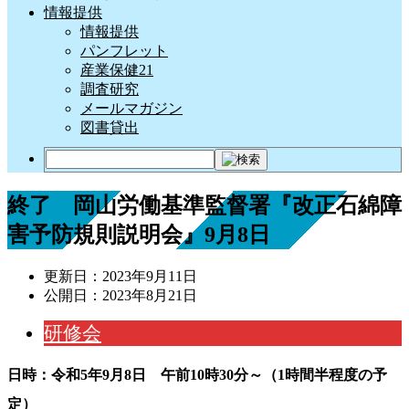
情報提供
情報提供
パンフレット
産業保健21
調査研究
メールマガジン
図書貸出
終了 岡山労働基準監督署『改正石綿障
害予防規則説明会』9月8日
更新日：
2023年9月11日
公開日：
2023年8月21日
研修会
日時：令和5年9月8日 午前10時30分～（1時間半程度の予
定）