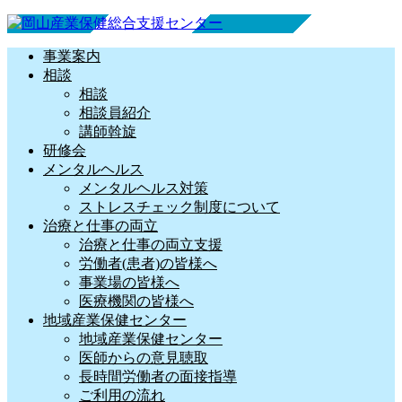
事業案内
相談
相談
相談員紹介
講師斡旋
研修会
メンタルヘルス
メンタルヘルス対策
ストレスチェック制度について
治療と仕事の両立
治療と仕事の両立支援
労働者(患者)の皆様へ
事業場の皆様へ
医療機関の皆様へ
地域産業保健センター
地域産業保健センター
医師からの意見聴取
長時間労働者の面接指導
ご利用の流れ