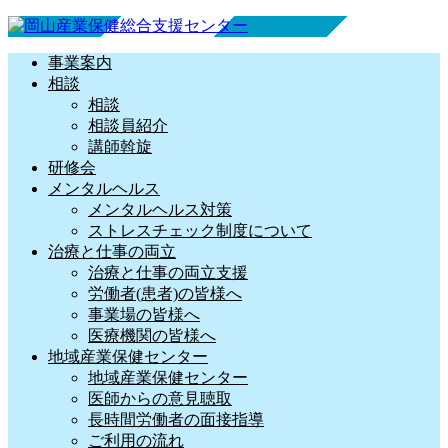
事業案内
相談
相談
相談員紹介
講師斡旋
研修会
メンタルヘルス
メンタルヘルス対策
ストレスチェック制度について
治療と仕事の両立
治療と仕事の両立支援
労働者(患者)の皆様へ
事業場の皆様へ
医療機関の皆様へ
地域産業保健センター
地域産業保健センター
医師からの意見聴取
長時間労働者の面接指導
ご利用の流れ