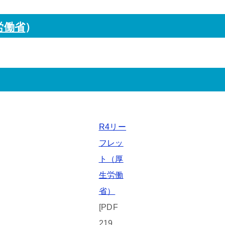
労働省
）
R4リー
フレッ
ト（厚
生労働
省）
[PDF
219