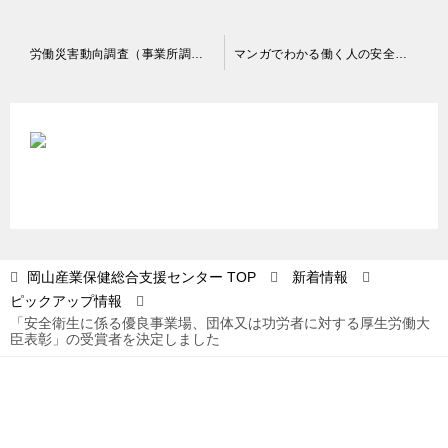
投
労働災害動向調査（事業所調査・総合工事業調査）について
マンガでわかる働く人の安全と健康（教育用教材）
稿
ナ
ビ
ゲ
ー
シ
ョ
岡山産業保健総合支援センター
TOP
新着情報
ピックアップ情報
ン
「安全衛生に係る優良事業場、団体又は功労者に対する厚生労働大
臣表彰」の受賞者を決定しました