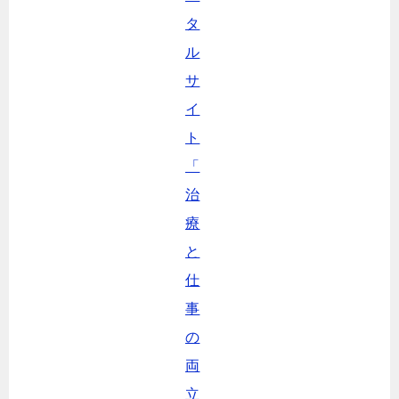
タ
ル
サ
イ
ト
「
治
療
と
仕
事
の
両
立