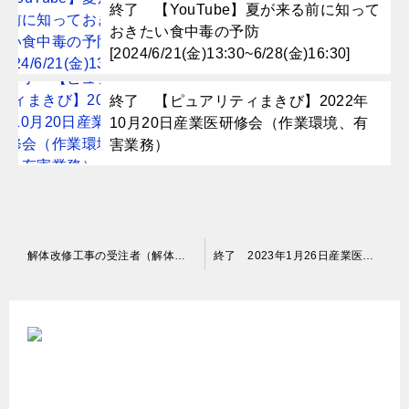
終了 【YouTube】夏が来る前に知って
おきたい食中毒の予防
[2024/6/21(金)13:30~6/28(金)16:30]
終了 【ピュアリティまきび】2022年
10月20日産業医研修会（作業環境、有
害業務）
投
解体改修工事の受注者（解体改修工事実施者）の皆さま～建築物・工作物・船舶の解体工事、リフォーム・修繕などの改修工事に対する石綿対策の規制が強化されています～
終了 2023年1月26日産業医研修会（石綿関連疾患診断技術研修）
稿
ナ
ビ
ゲ
ー