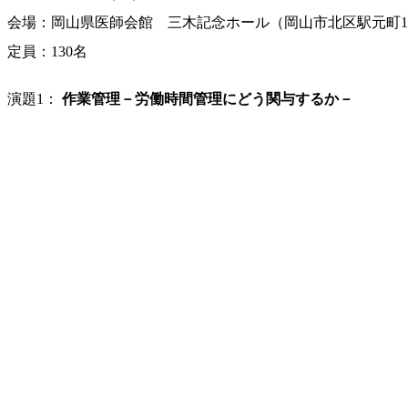
会場：岡山県医師会館 三木記念ホール（岡山市北区駅元町1
定員：130名
演題1：
作業管理－労働時間管理にどう関与するか－
講師：高尾総司（岡山大学大学院疫学・衛生学分野准教授）
単位数：生涯専門1単位
演題2：
具体的な過重労働対策
講師：高尾総司（岡山大学大学院疫学・衛生学分野准教授）
単位数：生涯専門1単位
対象者：医師、産業医
受講料：無料
主催者：岡山産業保健総合支援センター（電話086-212-1222