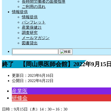
長時間労働者の面接指導
ご利用の流れ
情報提供
情報提供
パンフレット
産業保健21
調査研究
メールマガジン
図書貸出
終了 【岡山県医師会館】2022年9月1
更新日：
2023年6月16日
公開日：
2022年6月22日
産業医
研修会
日時：9月15日（木）14：30～16：30