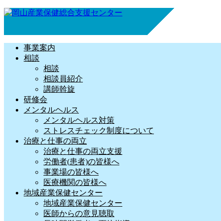
事業案内
相談
相談
相談員紹介
講師斡旋
研修会
メンタルヘルス
メンタルヘルス対策
ストレスチェック制度について
治療と仕事の両立
治療と仕事の両立支援
労働者(患者)の皆様へ
事業場の皆様へ
医療機関の皆様へ
地域産業保健センター
地域産業保健センター
医師からの意見聴取