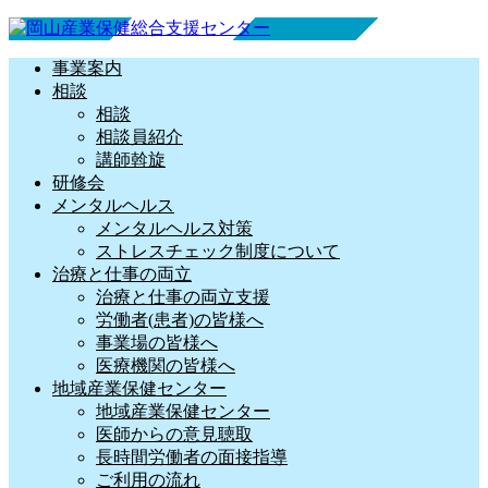
事業案内
相談
相談
相談員紹介
講師斡旋
研修会
メンタルヘルス
メンタルヘルス対策
ストレスチェック制度について
治療と仕事の両立
治療と仕事の両立支援
労働者(患者)の皆様へ
事業場の皆様へ
医療機関の皆様へ
地域産業保健センター
地域産業保健センター
医師からの意見聴取
長時間労働者の面接指導
ご利用の流れ