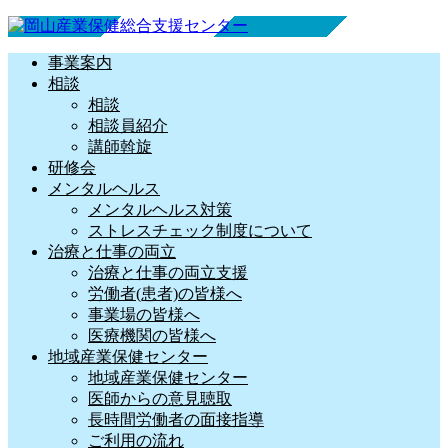
事業案内
相談
相談
相談員紹介
講師斡旋
研修会
メンタルヘルス
メンタルヘルス対策
ストレスチェック制度について
治療と仕事の両立
治療と仕事の両立支援
労働者(患者)の皆様へ
事業場の皆様へ
医療機関の皆様へ
地域産業保健センター
地域産業保健センター
医師からの意見聴取
長時間労働者の面接指導
ご利用の流れ