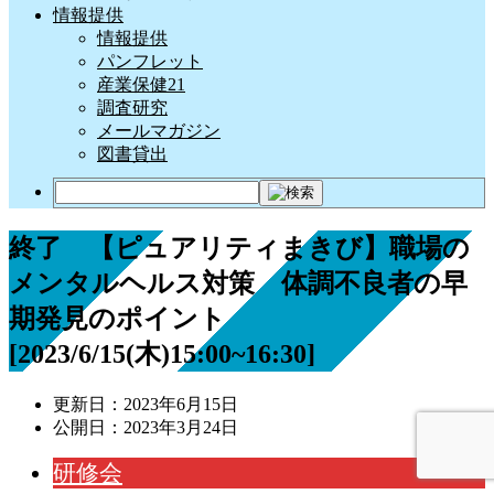
情報提供
情報提供
パンフレット
産業保健21
調査研究
メールマガジン
図書貸出
終了 【ピュアリティまきび】職場の
メンタルヘルス対策 体調不良者の早
期発見のポイント
[2023/6/15(木)15:00~16:30]
更新日：
2023年6月15日
公開日：
2023年3月24日
研修会