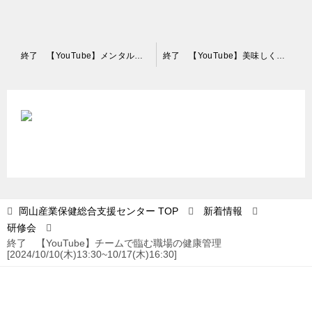
投
終了 【YouTube】メンタル不調者の面談や復職時の注意点について[2024/10/3(木)13:30~10/10(木)16:30]
終了 【YouTube】美味しくアルコールを飲むために[2024/10/18(金)13:30~10/25(金)16:30]
稿
ナ
ビ
ゲ
ー
シ
ョ
岡山産業保健総合支援センター
TOP
新着情報
研修会
ン
終了 【YouTube】チームで臨む職場の健康管理
[2024/10/10(木)13:30~10/17(木)16:30]