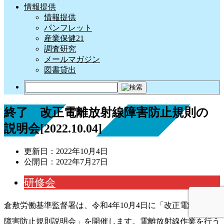
情報提供
情報提供
パンフレット
産業保健21
調査研究
メールマガジン
図書貸出
終了 改正電離放射線障害防止規則の
説明会[2022.10.04]
更新日：
2022年10月4日
公開日：
2022年7月27日
研修会
倉敷労働基準監督署は、令和4年10月4日に「改正電離放射線
障害防止規則説明会」を開催します。電離放射線作業を行う