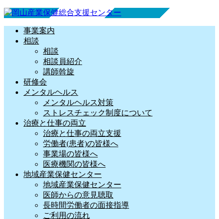
事業案内
相談
相談
相談員紹介
講師斡旋
研修会
メンタルヘルス
メンタルヘルス対策
ストレスチェック制度について
治療と仕事の両立
治療と仕事の両立支援
労働者(患者)の皆様へ
事業場の皆様へ
医療機関の皆様へ
地域産業保健センター
地域産業保健センター
医師からの意見聴取
長時間労働者の面接指導
ご利用の流れ