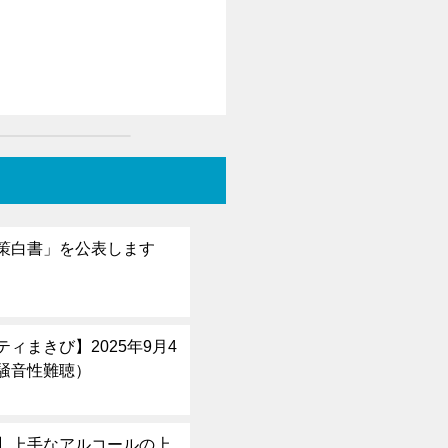
策白書」を公表します
ィまきび】2025年9月4
騒音性難聴）
be】上手なアルコールの上