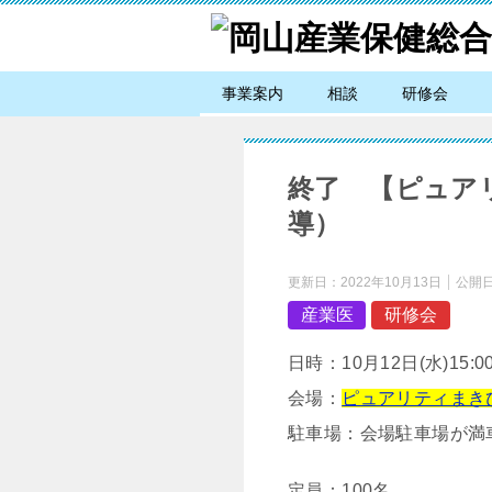
事業案内
相談
研修会
終了 【ピュアリ
導）
更新日：
2022年10月13日
公開
産業医
研修会
日時：10月12日(水)15:00
会場：
ピュアリティまき
駐車場：会場駐車場が満
定員：100名