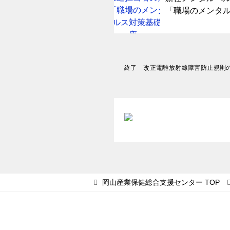
「職場のメンタ
投
終了 改正電離放射線障害防止規則の説明会
稿
ナ
ビ
ゲ
ー
シ
ョ
岡山産業保健総合支援センター
TOP
ン