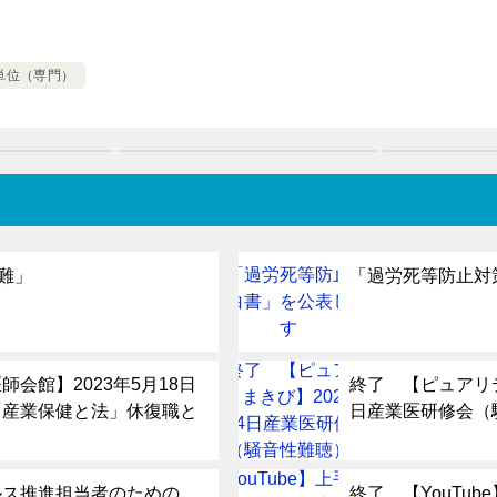
単位（専門）
困難」
「過労死等防止対
会館】2023年5月18日
終了 【ピュアリテ
「産業保健と法」休復職と
日産業医研修会（
ルス推進担当者のための
終了 【YouTu