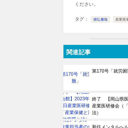
ください。
タグ
徳弘雅哉
産業医
関連記事
第170号「就労
終了 【岡山県医師
産業医研修会（
法）
新任メンタルへ