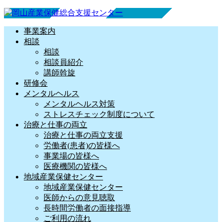
事業案内
相談
相談
相談員紹介
講師斡旋
研修会
メンタルヘルス
メンタルヘルス対策
ストレスチェック制度について
治療と仕事の両立
治療と仕事の両立支援
労働者(患者)の皆様へ
事業場の皆様へ
医療機関の皆様へ
地域産業保健センター
地域産業保健センター
医師からの意見聴取
長時間労働者の面接指導
ご利用の流れ