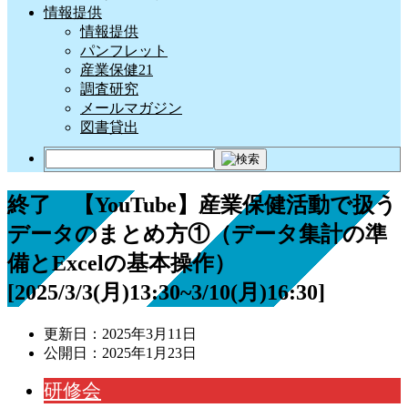
情報提供
情報提供
パンフレット
産業保健21
調査研究
メールマガジン
図書貸出
終了 【YouTube】産業保健活動で扱う
データのまとめ方①（データ集計の準
備とExcelの基本操作）
[2025/3/3(月)13:30~3/10(月)16:30]
更新日：
2025年3月11日
公開日：
2025年1月23日
研修会