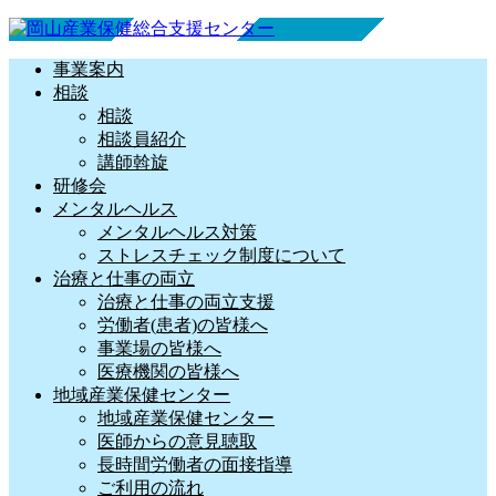
事業案内
相談
相談
相談員紹介
講師斡旋
研修会
メンタルヘルス
メンタルヘルス対策
ストレスチェック制度について
治療と仕事の両立
治療と仕事の両立支援
労働者(患者)の皆様へ
事業場の皆様へ
医療機関の皆様へ
地域産業保健センター
地域産業保健センター
医師からの意見聴取
長時間労働者の面接指導
ご利用の流れ