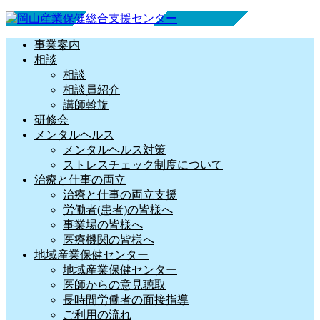
事業案内
相談
相談
相談員紹介
講師斡旋
研修会
メンタルヘルス
メンタルヘルス対策
ストレスチェック制度について
治療と仕事の両立
治療と仕事の両立支援
労働者(患者)の皆様へ
事業場の皆様へ
医療機関の皆様へ
地域産業保健センター
地域産業保健センター
医師からの意見聴取
長時間労働者の面接指導
ご利用の流れ