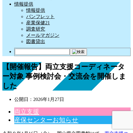
情報提供
情報提供
パンフレット
産業保健21
調査研究
メールマガジン
図書貸出
【開催報告】両立支援コーディネータ
ー対象 事例検討会・交流会を開催しま
した
公開日：
2026年1月27日
両立支援
産保センターお知らせ