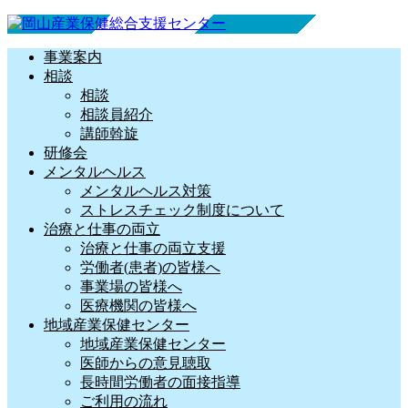
事業案内
相談
相談
相談員紹介
講師斡旋
研修会
メンタルヘルス
メンタルヘルス対策
ストレスチェック制度について
治療と仕事の両立
治療と仕事の両立支援
労働者(患者)の皆様へ
事業場の皆様へ
医療機関の皆様へ
地域産業保健センター
地域産業保健センター
医師からの意見聴取
長時間労働者の面接指導
ご利用の流れ