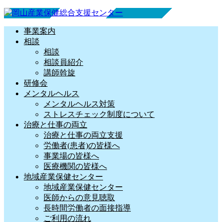
事業案内
相談
相談
相談員紹介
講師斡旋
研修会
メンタルヘルス
メンタルヘルス対策
ストレスチェック制度について
治療と仕事の両立
治療と仕事の両立支援
労働者(患者)の皆様へ
事業場の皆様へ
医療機関の皆様へ
地域産業保健センター
地域産業保健センター
医師からの意見聴取
長時間労働者の面接指導
ご利用の流れ